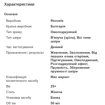
Характеристики
Основні
Виробник
Revuele
Країна виробник
Болгарія
Тип крему
Омолоджуючий
Тип шкіри
В'януча (зріла), Всі типи
шкіри
Час застосування
Денний
Призначення і результат
Живлення, Зволоження, Від
перших ознак старіння,
Підтягування, Омолодження,
Розгладжуючий ефект,
Пружність, Збереження
пружності шкіри
Класифікація
Мас маркет
косметичного засобу
Вік
25+
Стать
Жіноча
Упаковка засобу
Банка
Об`єм
50 мл