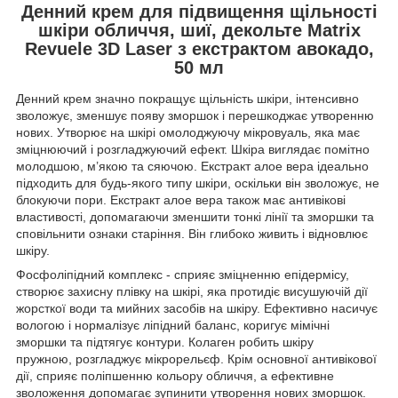
Денний крем для підвищення щільності
шкіри обличчя, шиї, декольте Matrix
Revuele 3D Laser з екстрактом авокадо,
50 мл
Денний крем значно покращує щільність шкіри, інтенсивно
зволожує, зменшує появу зморшок і перешкоджає утворенню
нових. Утворює на шкірі омолоджуючу мікровуаль, яка має
зміцнюючий і розгладжуючий ефект. Шкіра виглядає помітно
молодшою, м’якою та сяючою. Екстракт алое вера ідеально
підходить для будь-якого типу шкіри, оскільки він зволожує, не
блокуючи пори. Екстракт алое вера також має антивікові
властивості, допомагаючи зменшити тонкі лінії та зморшки та
сповільнити ознаки старіння. Він глибоко живить і відновлює
шкіру.
Фосфоліпідний комплекс - сприяє зміцненню епідермісу,
створює захисну плівку на шкірі, яка протидіє висушуючій дії
жорсткої води та мийних засобів на шкіру. Ефективно насичує
вологою і нормалізує ліпідний баланс, коригує мімічні
зморшки та підтягує контури. Колаген робить шкіру
пружною, розгладжує мікрорельєф. Крім основної антивікової
дії, сприяє поліпшенню кольору обличчя, а ефективне
зволоження допомагає зупинити утворення нових зморшок.