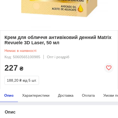
Крем для обличчя антивіковий денний Matrix
Revuele 3D Laser, 50 мл
Немає в наявності
Код: 5060565100985
Опт і роздріб
227
₴
188,20 ₴
від 5 шт.
Опис
Характеристики
Доставка
Оплата
Умови п
Опис