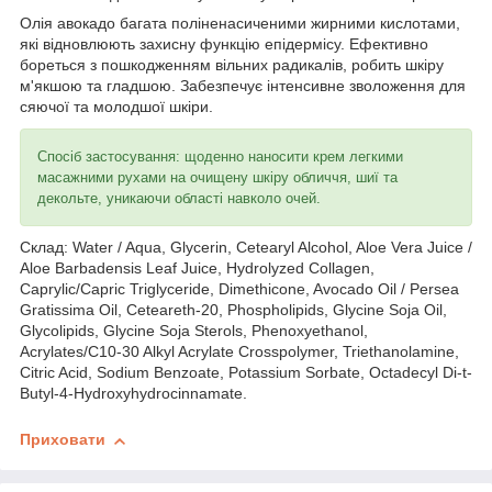
Олія авокадо багата поліненасиченими жирними кислотами,
які відновлюють захисну функцію епідермісу. Ефективно
бореться з пошкодженням вільних радикалів, робить шкіру
м'якшою та гладшою. Забезпечує інтенсивне зволоження для
сяючої та молодшої шкіри.
Спосіб застосування: щоденно наносити крем легкими
масажними рухами на очищену шкіру обличчя, шиї та
декольте, уникаючи області навколо очей.
Склад: Water / Aqua, Glycerin, Cetearyl Alcohol, Aloe Vera Juice /
Aloe Barbadensis Leaf Juice, Hydrolyzed Collagen,
Caprylic/Capric Triglyceride, Dimethicone, Avocado Oil / Persea
Gratissima Oil, Ceteareth-20, Phospholipids, Glycine Soja Oil,
Glycolipids, Glycine Soja Sterols, Phenoxyethanol,
Acrylates/C10-30 Alkyl Acrylate Crosspolymer, Triethanolamine,
Citric Acid, Sodium Benzoate, Potassium Sorbate, Octadecyl Di-t-
Butyl-4-Hydroxyhydrocinnamate.
Приховати