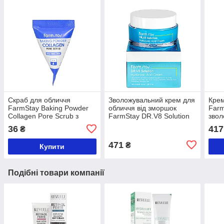
Скраб для обличчя
Зволожувальний крем для
Крем
FarmStay Baking Powder
обличчя від зморшок
Farm
Collagen Pore Scrub з
FarmStay DR.V8 Solution
звол
колагеном
Hyaluronic Acid Cream
алое
36
417
₴
омолоджувальний 50 мл
471
₴
Купити
Подібні товари компанії