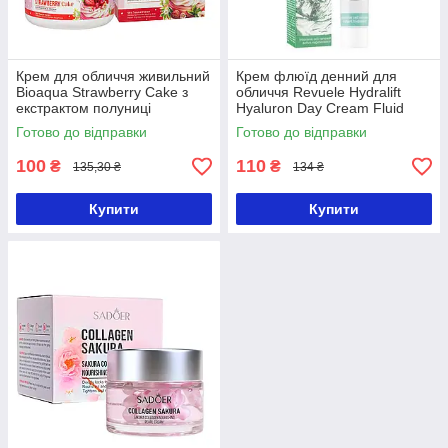
Крем для обличчя живильний
Крем флюїд денний для
Bioaqua Strawberry Cake з
обличчя Revuele Hydralift
екстрактом полуниці
Hyaluron Day Cream Fluid
(BQY48318)
SPF 15, 50 мл
Готово до відправки
Готово до відправки
100
110
₴
₴
135,30 ₴
134 ₴
Купити
Купити