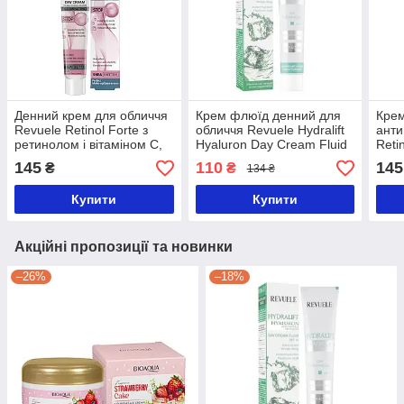
Денний крем для обличчя
Крем флюїд денний для
Крем
Revuele Retinol Forte з
обличчя Revuele Hydralift
анти
ретинолом і вітаміном С,
Hyaluron Day Cream Fluid
Reti
50 мл
SPF 15, 50 мл
рети
145
110
145
₴
₴
134 ₴
Купити
Купити
Акційні пропозиції та новинки
–26%
–18%