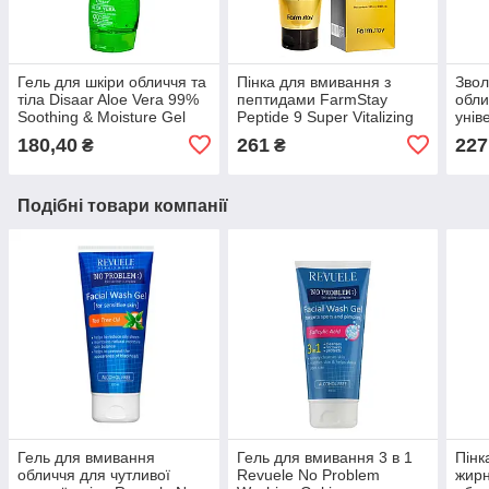
Гель для шкіри обличчя та
Пінка для вмивання з
Звол
тіла Disaar Aloe Vera 99%
пептидами FarmStay
обли
Soothing & Moisture Gel
Peptide 9 Super Vitalizing
унів
зволожуючий 260 мл
180 мл
Vera
180,40
261
227
₴
₴
Подібні товари компанії
Гель для вмивання
Гель для вмивання 3 в 1
Пінк
обличчя для чутливої
Revuele No Problem
жирн