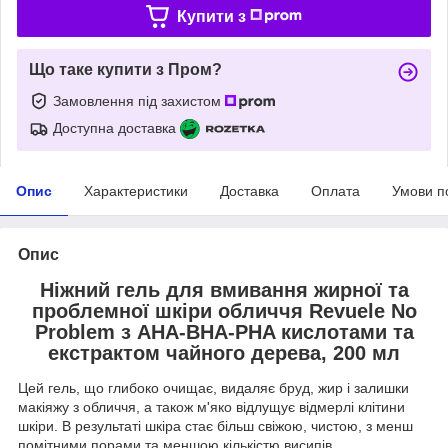
Купити з
Що таке купити з Пром?
Замовлення під захистом
Доступна доставка
Опис
Характеристики
Доставка
Оплата
Умови п
Опис
Ніжний гель для вмивання жирної та
проблемної шкіри обличчя Revuele No
Problem з AHA-BHA-PHA кислотами та
екстрактом чайного дерева, 200 мл
Цей гель, що глибоко очищає, видаляє бруд, жир і залишки
макіяжу з обличчя, а також м'яко відлущує відмерлі клітини
шкіри. В результаті шкіра стає більш свіжою, чистою, з менш
помітними порами та меншою кількістю висипів.