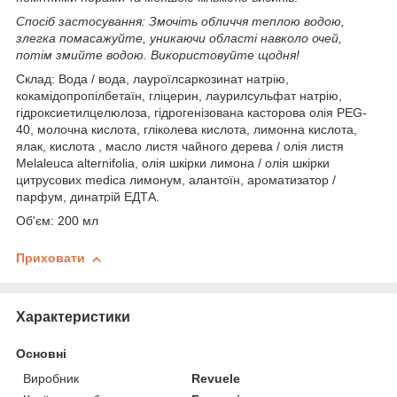
Спосіб застосування: Змочіть обличчя теплою водою,
злегка помасажуйте, уникаючи області навколо очей,
потім змийте водою. Використовуйте щодня!
Склад: Вода / вода, лауроїлсаркозинат натрію,
кокамідопропілбетаїн, гліцерин, лаурилсульфат натрію,
гідроксиетилцелюлоза, гідрогенізована касторова олія PEG-
40, молочна кислота, гліколева кислота, лимонна кислота,
ялак, кислота , масло листя чайного дерева / олія листя
Melaleuca alternifolia, олія шкірки лимона / олія шкірки
цитрусових medica лимонум, алантоїн, ароматизатор /
парфум, динатрій ЕДТА.
Об'єм: 200 мл
Приховати
Характеристики
Основні
Виробник
Revuele