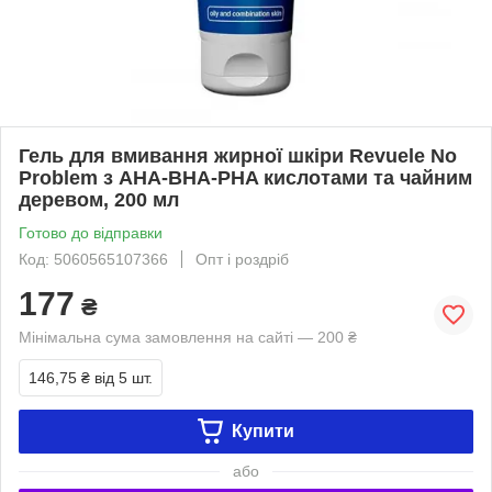
Гель для вмивання жирної шкіри Revuele No
Problem з AHA-BHA-PHA кислотами та чайним
деревом, 200 мл
Готово до відправки
Код: 5060565107366
Опт і роздріб
177
₴
Мінімальна сума замовлення на сайті — 200 ₴
146,75 ₴
від 5 шт.
Купити
або