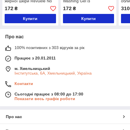
жирної шкіри Revuele No
Washing Gel із
обли
Problem з олією чайного
саліциловою кислотою
Prob
172
172
310
₴
₴
дерева, 200 мл
200 мл
150 
Купити
Купити
Про нас
100% позитивних з 303 відгуків за рік
Працює з 20.01.2011
м. Хмельницький
Інститутська, 6А, Хмельницький, Україна
Контакти
Сьогодні працює з 08:00 до 17:00
Показати весь графік роботи
Про нас