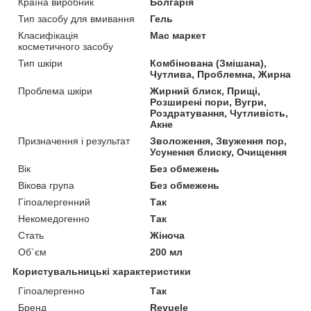
Країна виробник
Болгарія
Тип засобу для вмивання
Гель
Класифікація
Мас маркет
косметичного засобу
Тип шкіри
Комбінована (Змішана),
Чутлива, Проблемна, Жирна
Проблема шкіри
Жирний блиск, Прищі,
Розширені пори, Вугри,
Роздратування, Чутливість,
Акне
Призначення і результат
Зволоження, Звуження пор,
Усунення блиску, Очищення
Вік
Без обмежень
Вікова група
Без обмежень
Гіпоалергенний
Так
Некомедогенно
Так
Стать
Жіноча
Об`єм
200 мл
Користувальницькі характеристики
Гіпоалергенно
Так
Бренд
Revuele