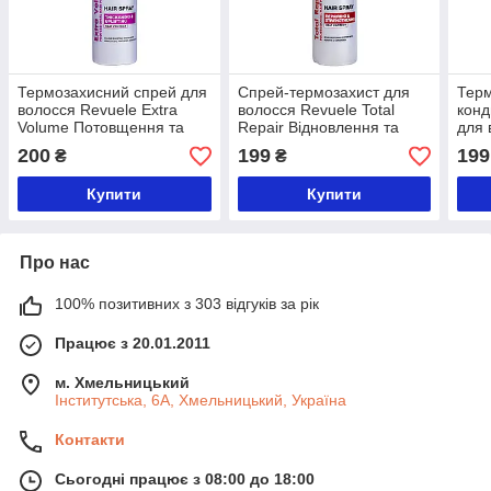
Термозахисний спрей для
Спрей-термозахист для
Тер
волосся Revuele Extra
волосся Revuele Total
конд
Volume Потовщення та
Repair Відновлення та
для 
підняття 200 мл
зміцнення 200 мл
Hyal
200
199
199
₴
₴
та в
Купити
Купити
Про нас
100% позитивних з 303 відгуків за рік
Працює з 20.01.2011
м. Хмельницький
Інститутська, 6А, Хмельницький, Україна
Контакти
Сьогодні працює з 08:00 до 18:00