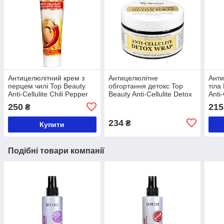
Антицелюлітний крем з
Антицелюлітне
Анти
перцем чилі Top Beauty
обгортання детокс Top
тіла
Anti-Cellulite Chili Pepper
Beauty Anti-Cellulite Detox
Anti
Cream
Wrap 250 мл
250
215
₴
234
₴
Купити
Подібні товари компанії