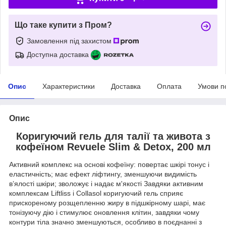
Що таке купити з Пром?
Замовлення під захистом
Доступна доставка
Опис
Характеристики
Доставка
Оплата
Умови п
Опис
Коригуючий гель для талії та живота з
кофеїном Revuele Slim & Detox, 200 мл
Активний комплекс на основі кофеїну: повертає шкірі тонус і
еластичність; має ефект ліфтингу, зменшуючи видимість
в’ялості шкіри; зволожує і надає м'якості Завдяки активним
комплексам Liftliss і Collasol коригуючий гель сприяє
прискореному розщепленню жиру в підшкірному шарі, має
тонізуючу дію і стимулює оновлення клітин, завдяки чому
контури тіла значно зменшуються, особливо в поєднанні з