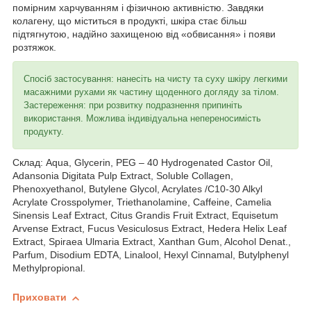
помірним харчуванням і фізичною активністю. Завдяки
колагену, що міститься в продукті, шкіра стає більш
підтягнутою, надійно захищеною від «обвисання» і появи
розтяжок.
Спосіб застосування: нанесіть на чисту та суху шкіру легкими
масажними рухами як частину щоденного догляду за тілом.
Застереження: при розвитку подразнення припиніть
використання. Можлива індивідуальна непереносимість
продукту.
Склад: Aqua, Glycerin, PEG – 40 Hydrogenated Castor Oil,
Adansonia Digitata Pulp Extract, Soluble Collagen,
Phenoxyethanol, Butylene Glycol, Acrylates /C10-30 Alkyl
Acrylate Crosspolymer, Triethanolamine, Caffeine, Camelia
Sinensis Leaf Extract, Citus Grandis Fruit Extract, Equisetum
Arvense Еxtract, Fucus Vesiculosus Extract, Hedera Helix Leaf
Extract, Spiraea Ulmaria Extract, Xanthan Gum, Alcohol Denat.,
Parfum, Disodium EDTA, Linalool, Hexyl Cinnamal, Butylphenyl
Methylpropional.
Приховати