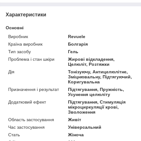
Характеристики
Основні
Виробник
Revuele
Країна виробник
Болгарія
Тип засобу
Гель
Проблема і стан шкіри
Жирові відкладення,
Целюліт, Розтяжки
Дія
Тонізуючу, Антицелюлітне,
Зміцнювальну, Підтягуючий,
Коригувальна
Призначення і результат
Підтягування, Пружність,
Усунення целюліту
Додатковий ефект
Підтягування, Стимуляція
мікроциркуляції крові,
Зволоження
Область застосування
Живіт
Час застосування
Універсальний
Стать
Жіноча