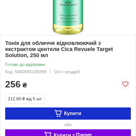
Тонік для обличчя відновлюючий з
екстрактом центели Cіса Revuele Target
Solution, 250 мл
Готово до відправки
Код: 5060565105898
Опт і роздріб
256
₴
212,60 ₴
від 5 шт.
Купити
або
Купити з