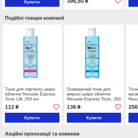
396,50
₴
Купити
Подібні товари компанії
Тонік для ліфтингу шкіри
Освіжаючий тонік для
Тоні
обличчя Revuele Express
жирної шкіри обличчя
висв
Tonic Lift, 250 мл
Revuele Express Tonic, 250
Revu
мл
250 
112
136
256
₴
₴
Купити
Купити
Акційні пропозиції та новинки