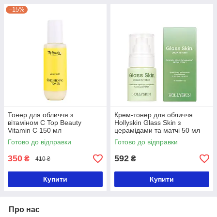
–15%
Тонер для обличчя з
Крем-тонер для обличчя
вітаміном C Top Beauty
Hollyskin Glass Skin з
Vitamin C 150 мл
церамідами та матчі 50 мл
Готово до відправки
Готово до відправки
350
592
₴
₴
410 ₴
Купити
Купити
Про нас