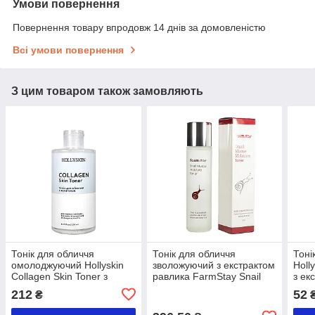
Умови повернення
Повернення товару впродовж 14 днів за домовленістю
Всі умови повернення
З цим товаром також замовляють
Тонік для обличчя
Тонік для обличчя
Тоні
омолоджуючий Hollyskin
зволожуючий з екстрактом
Holl
Collagen Skin Toner з
равлика FarmStay Snail
з ек
колагеном 250 мл
Mucus Moisture Toner 150
30 м
212
52
₴
мл