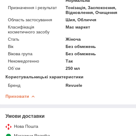
Нормальна
Призначення і результат
Тонізація, Заспокоєння,
Відновлення, Очищення
Область застосування
Шия, Обличчя
Класифікація
Мас маркет
косметичного засобу
Стать
Жіноча
Вік
Без обмежень
Вікова група
Без обмежень
Некомедогенно
Так
Об`єм
250 мл
Користувальницькі характеристики
Бренд
Revuele
Приховати
Умови доставки
Нова Пошта
Магазини Rozetka