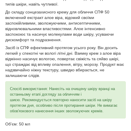
типів шкіри, навіть чутливої.
До складу сонцезахисного крему для обличчя СПФ 50
включений екстракт алое віра, відомий своїми
заспокійливими, зволожуючими, антисептичними,
відновлювальними властивостями. Алое інтенсивно
заспокоює та насичує молекулами води шкіру, усуваючи
дискомфорт та подразнення.
Засіб із СПФ ефективний протягом усього року. Він досить
легкий у спекотні чи вологі літні дні. Взимку крем з алое віра
відмінно насичує вологою, повертає свіжість та сяйво шкірі,
що страждає від впливу опалення, вітру, морозу. Продукт має
надзвичайно ніжну текстуру, швидко вбирається, не
залишаючи слідів.
Спосіб використання: Нанесіть на очищену шкіру вранці на
останньому етапі догляду за обличчям і
шиєю. Рекомендується повторно наносити засіб на шкіру
протягом дня, особливо після протирання шкіри. Не вимагає
обов'язкового нанесення інших зволожуючих кремів.
Об'єм: 50 мл