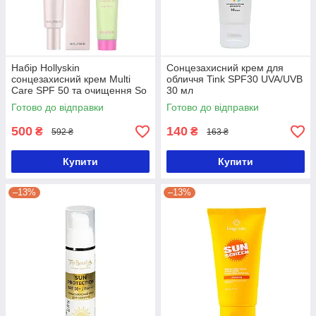
Набір Hollyskin
Сонцезахисний крем для
сонцезахисний крем Multi
обличчя Tink SPF30 UVA/UVB
Care SPF 50 та очищення So
30 мл
Clean
Готово до відправки
Готово до відправки
500
140
₴
₴
592 ₴
163 ₴
Купити
Купити
–13%
–13%