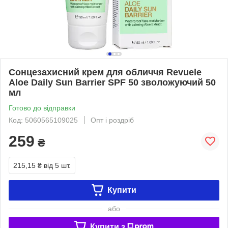
Сонцезахисний крем для обличчя Revuele
Aloe Daily Sun Barrier SPF 50 зволожуючий 50
мл
Готово до відправки
Код: 5060565109025
Опт і роздріб
259
₴
215,15 ₴
від 5 шт.
Купити
або
Купити з