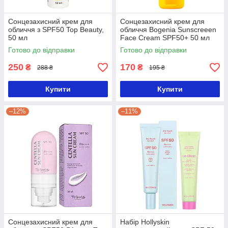
Сонцезахисний крем для
Сонцезахисний крем для
обличчя з SPF50 Top Beauty,
обличчя Bogenia Sunscreeen
50 мл
Face Cream SPF50+ 50 мл
(BG463)
Готово до відправки
Готово до відправки
250
170
₴
₴
288 ₴
195 ₴
Купити
Купити
–12%
–11%
Сонцезахисний крем для
Набір Hollyskin