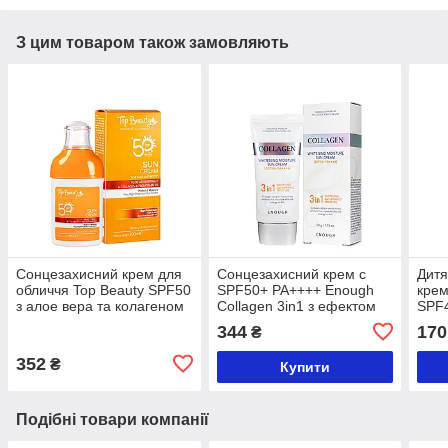
З цим товаром також замовляють
Сонцезахисний крем для
Сонцезахисний крем с
Дитя
обличчя Top Beauty SPF50
SPF50+ PA++++ Enough
крем
з алое вера та колагеном
Collagen 3in1 з ефектом
SPF4
В5 100 мл
відбілювання, 50 мл
водо
344
170
₴
352
₴
Купити
Подібні товари компанії