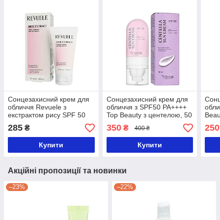
Сонцезахисний крем для
Сонцезахисний крем для
Сонц
обличчя Revuele з
обличчя з SPF50 PA++++
обли
екстрактом рису SPF 50
Top Beauty з центелою, 50
Beau
PA++++, 50 мл
мл
285
350
250
₴
₴
400 ₴
Купити
Купити
Акційні пропозиції та новинки
–23%
–22%