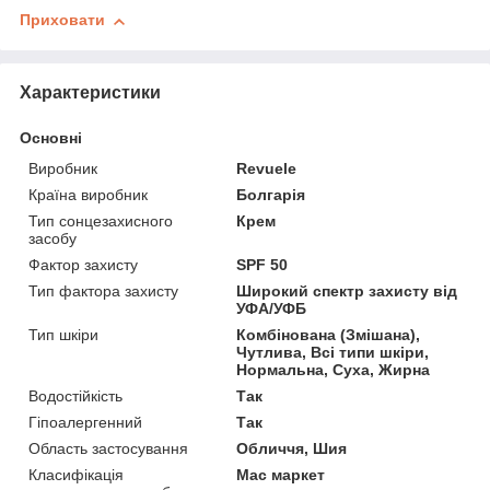
Приховати
Характеристики
Основні
Виробник
Revuele
Країна виробник
Болгарія
Тип сонцезахисного
Крем
засобу
Фактор захисту
SPF 50
Тип фактора захисту
Широкий спектр захисту від
УФА/УФБ
Тип шкіри
Комбінована (Змішана),
Чутлива, Всі типи шкіри,
Нормальна, Суха, Жирна
Водостійкість
Так
Гіпоалергенний
Так
Область застосування
Обличчя, Шия
Класифікація
Мас маркет