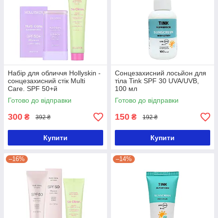
Набір для обличчя Hollyskin -
Сонцезахисний лосьйон для
сонцезахисний стік Multi
тіла Tink SPF 30 UVA/UVB,
Care. SPF 50+й
100 мл
очищувальний крем So Clean
Готово до відправки
Готово до відправки
40 мл
300
150
₴
₴
392 ₴
192 ₴
Купити
Купити
–16%
–14%