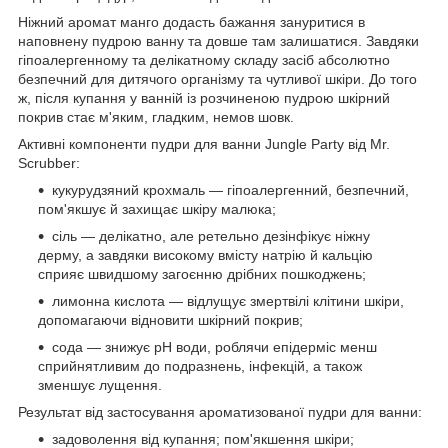
Ніжний аромат манго додасть бажання зануритися в
наповнену пудрою ванну та довше там залишатися. Завдяки
гіпоалергенному та делікатному складу засіб абсолютно
безпечний для дитячого організму та чутливої шкіри. До того
ж, після купання у ванній із розчиненою пудрою шкірний
покрив стає м'яким, гладким, немов шовк.
Активні компоненти пудри для ванни Jungle Party від Mr.
Scrubber:
кукурудзяний крохмаль — гіпоалергенний, безпечний,
пом'якшує й захищає шкіру малюка;
сіль — делікатно, але ретельно дезінфікує ніжну
дерму, а завдяки високому вмісту натрію й кальцію
сприяє швидшому загоєнню дрібних пошкоджень;
лимонна кислота — відлущує змертвілі клітини шкіри,
допомагаючи відновити шкірний покрив;
сода — знижує pH води, роблячи епідерміс менш
сприйнятливим до подразнень, інфекцій, а також
зменшує лущення.
Результат від застосування ароматизованої пудри для ванни:
задоволення від купання; пом'якшення шкіри;