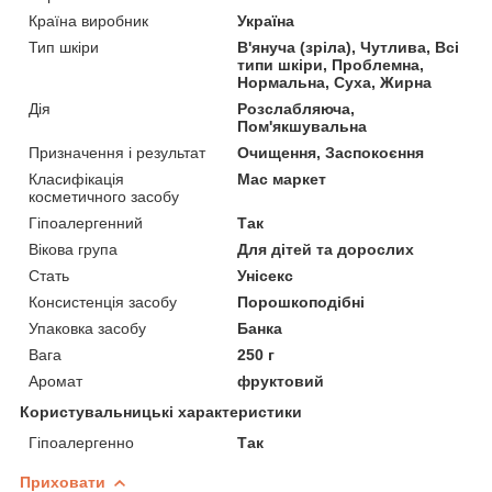
Країна виробник
Україна
Тип шкіри
В'януча (зріла), Чутлива, Всі
типи шкіри, Проблемна,
Нормальна, Суха, Жирна
Дія
Розслабляюча,
Пом'якшувальна
Призначення і результат
Очищення, Заспокоєння
Класифікація
Мас маркет
косметичного засобу
Гіпоалергенний
Так
Вікова група
Для дітей та дорослих
Стать
Унісекс
Консистенція засобу
Порошкоподібні
Упаковка засобу
Банка
Вага
250 г
Аромат
фруктовий
Користувальницькі характеристики
Гіпоалергенно
Так
Приховати