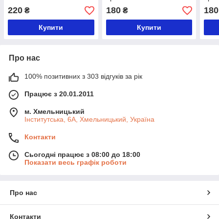
Sweet Bilberry від 3 років
Scrubber Croco Dino від 3
Scru
220
180
180
₴
₴
безсульфатний 250 мл
років 250 г
від 3
Купити
Купити
Про нас
100% позитивних з 303 відгуків за рік
Працює з 20.01.2011
м. Хмельницький
Інститутська, 6А, Хмельницький, Україна
Контакти
Сьогодні працює з 08:00 до 18:00
Показати весь графік роботи
Про нас
Контакти