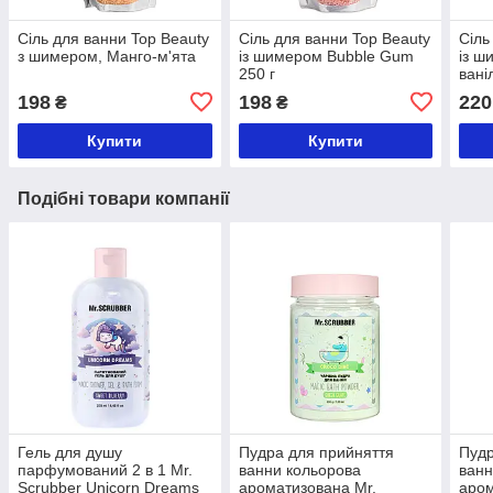
Сіль для ванни Top Beauty
Сіль для ванни Top Beauty
Сіль
з шимером, Манго-м'ята
із шимером Bubble Gum
із ш
250 г
вані
198
198
220
₴
₴
Купити
Купити
Подібні товари компанії
Гель для душу
Пудра для прийняття
Пудр
парфумований 2 в 1 Mr.
ванни кольорова
ванн
Scrubber Unicorn Dreams
ароматизована Mr.
аром