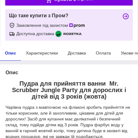
Що таке купити з Пром?
Замовлення під захистом
Доступна доставка
Опис
Характеристики
Доставка
Оплата
Умови п
Опис
Пудра для прийняття ванни Mr.
Scrubber Jungle Party для дорослих і
дітей від 3 років (жовта)
Чарівна пудра з мавпочкою на флаконі зробить прийняття не
тільки корисним, але й захопливим, цікавим для дітей для
дорослих! Засіб для купання має делікатний і безпечний
склад, тому підійде дітям від 3 років. Пудра фарбує воду у
ванній в гарний жовтий колір, тому дитина буде в захваті від
водних процедур, які не завжди їй подобаються.