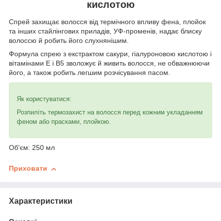
кислотою
Спрей захищає волосся від термічного впливу фена, плойок
та інших стайлінгових приладів, УФ-променів, надає блиску
волоссю й робить його слухнянішим.
Формула спрею з екстрактом сакури, гіалуроновою кислотою і
вітамінами E і В5 зволожує й живить волосся, не обважнюючи
його, а також робить легшим розчісування пасом.
Як користуватися:
Розпиліть термозахист на волосся перед кожним укладанням
феном або прасками, плойкою.
Об'єм: 250 мл
Приховати
Характеристики