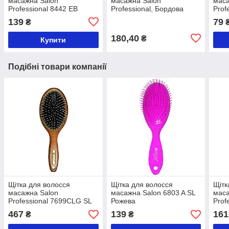
масажна Salon
масажна Salon
маса
Professional 8442 EB
Professional, Бордова
Prof
Чорна
Рож
139
79
₴
180,40
₴
Купити
Подібні товари компанії
Щітка для волосся
Щітка для волосся
Щітк
масажна Salon
масажна Salon 6803 A SL
маса
Professional 7699CLG SL
Рожева
Prof
467
139
161
₴
₴