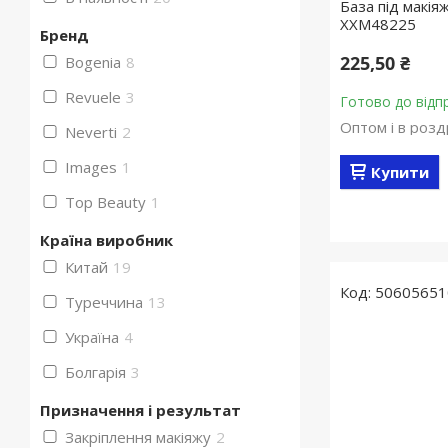
База під макія
XXM48225
Бренд
225,50 ₴
Bogenia
8
Revuele
3
Готово до відп
Оптом і в розд
Neverti
2
Images
1
Купити
Top Beauty
1
Країна виробник
Китай
19
50605651
Туреччина
13
Україна
4
Болгарія
3
Призначення і результат
Закріплення макіяжу
2