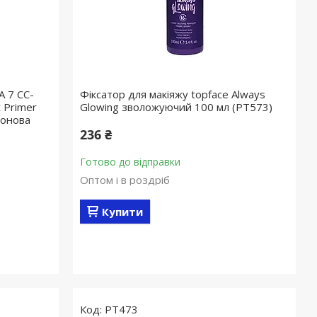
A 7 CC-
Фіксатор для макіяжу topface Always
 Primer
Glowing зволожуючий 100 мл (PT573)
лонова
236 ₴
Готово до відправки
Оптом і в роздріб
Купити
PT473