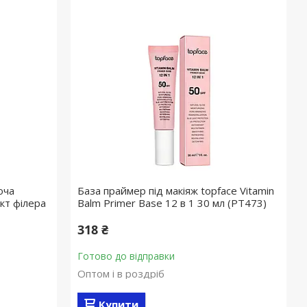
юча
База праймер під макіяж topface Vitamin
кт філера
Balm Primer Base 12 в 1 30 мл (PT473)
318 ₴
Готово до відправки
Оптом і в роздріб
Купити