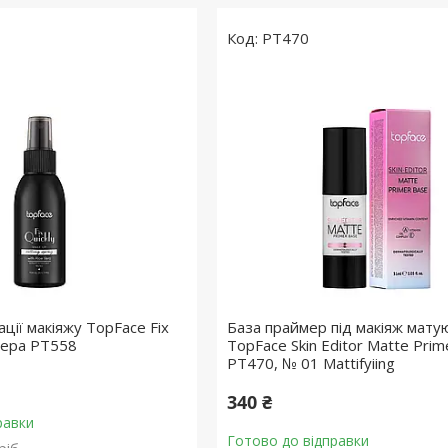
PT470
ації макіяжу TopFace Fix
База праймер під макіяж мату
 вера PT558
TopFace Skin Editor Matte Prim
РТ470, № 01 Mattifyiing
340 ₴
равки
Готово до відправки