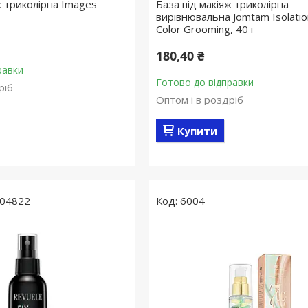
ж триколірна Images
База під макіяж триколірна
вирівнювальна Jomtam Isolatio
Color Grooming, 40 г
180,40 ₴
равки
Готово до відправки
ріб
Оптом і в роздріб
Купити
04822
6004