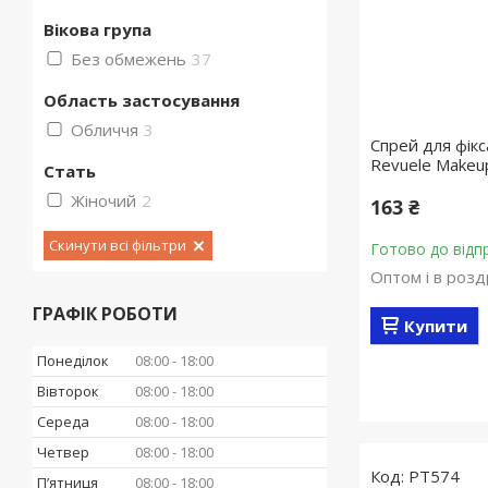
Вікова група
Без обмежень
37
Область застосування
Обличчя
3
Спрей для фікс
Revuele Makeup
Стать
Жіночий
2
163 ₴
Скинути всі фільтри
Готово до відп
Оптом і в розд
ГРАФІК РОБОТИ
Купити
Понеділок
08:00
18:00
Вівторок
08:00
18:00
Середа
08:00
18:00
Четвер
08:00
18:00
PT574
Пʼятниця
08:00
18:00