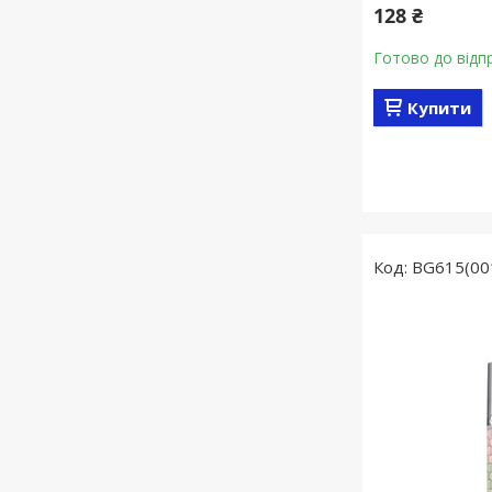
128 ₴
Готово до відп
Купити
BG615(00