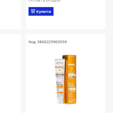
Оптом і в роздріб
Купити
3800225903059