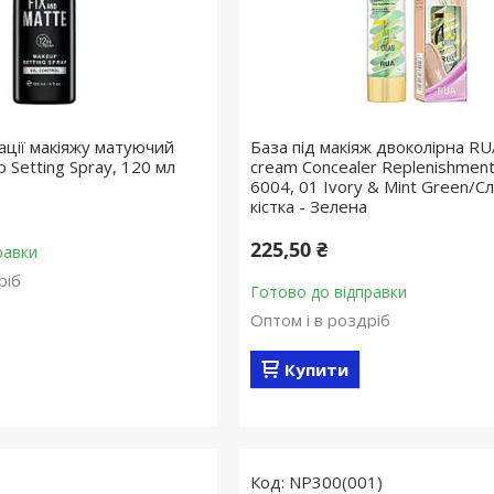
ації макіяжу матуючий
База під макіяж двоколірна RU
 Setting Spray, 120 мл
cream Concealer Replenishment
6004, 01 Ivory & Mint Green/С
кістка - Зелена
225,50 ₴
равки
ріб
Готово до відправки
Оптом і в роздріб
Купити
NP300(001)