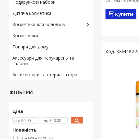
Оптом і в розд
Подарункові набори
Дитяча косметика
Купити
Косметика для чоловіків
Косметички
Товари для дому
XXM4822
Аксесуари для перукарень та
салонів
Антисептики та стерилізатори
ФІЛЬТРИ
Ціна
Наявність
В наявності
20