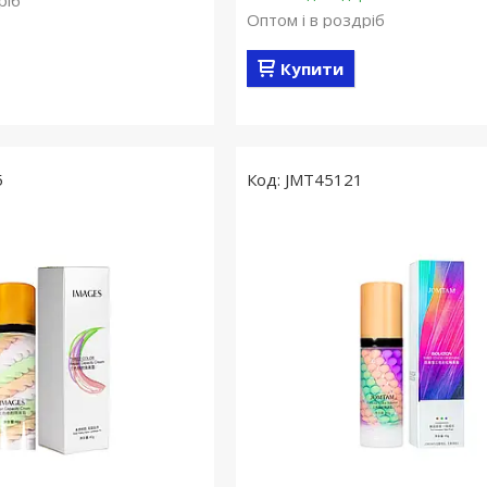
ріб
Оптом і в роздріб
Купити
5
JMT45121