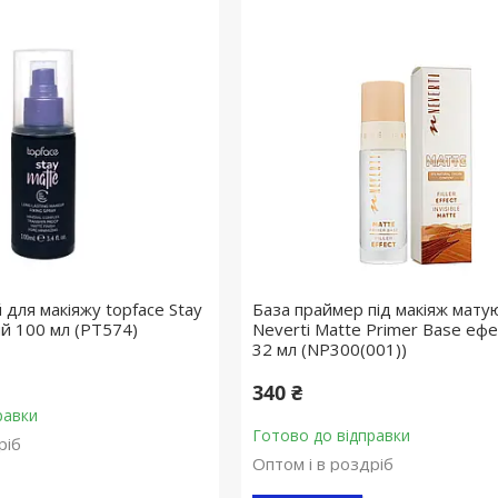
 для макіяжу topface Stay
База праймер під макіяж мату
й 100 мл (PT574)
Neverti Matte Primer Base ефе
32 мл (NP300(001))
340 ₴
равки
Готово до відправки
ріб
Оптом і в роздріб