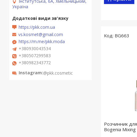
Інститутська, 6А, Хмельницький,
Україна
https://pkk.com.ua
vs.kosmet@gmail.com
BG663
https://m.me/pkk.moda
+380930043534
+380507299583
+380982343772
Instagram
@pkk.cosmetic
Розчинник для
Bogenia Mixing