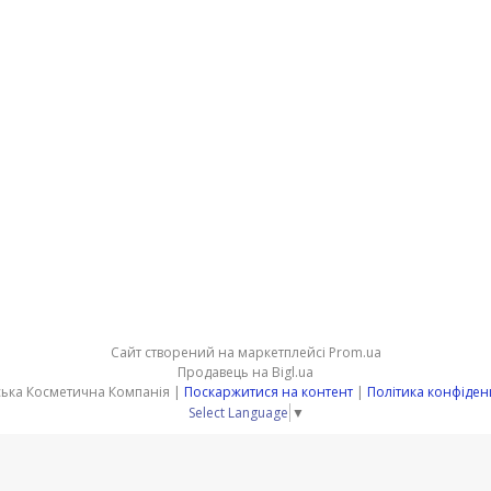
Сайт створений на маркетплейсі
Prom.ua
Продавець на Bigl.ua
Подільська Косметична Компанія |
Поскаржитися на контент
|
Політика конфіден
Select Language
▼