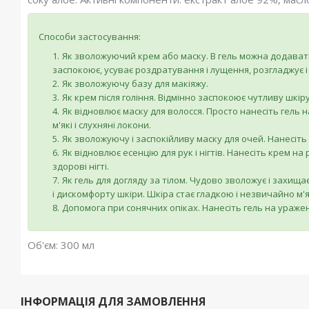
Способи застосування:
Як зволожуючий крем або маску. В гель можна додавати
заспокоює, усуває роздратування і лущення, розгладжує і
Як зволожуючу базу для макіяжу.
Як крем після гоління. Відмінно заспокоює чутливу шкіру
Як відновлює маску для волосся. Просто нанесіть гель н
м'які і слухняні локони.
Як зволожуючу і заспокійливу маску для очей. Нанесіть г
Як відновлює есенцію для рук і нігтів. Нанесіть крем на
здорові нігті.
Як гель для догляду за тілом. Чудово зволожує і захища
і дискомфорту шкіри. Шкіра стає гладкою і незвичайно м'
Допомога при сонячних опіках. Нанесіть гель на уражен
Об'єм: 300 мл
ІНФОРМАЦІЯ ДЛЯ ЗАМОВЛЕННЯ