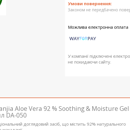
Законом не передбачено повер
У компанії підключені електр
не покидаючи сайту.
jia Aloe Vera 92 % Soothing & Moisture Gel
мл DA-050
іональний доглядовий засіб, що містить 92% натурального
 макадамії.