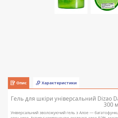
Опис
Характеристики
Гель для шкіри універсальний Dizao Dan
300 
Універсальний зволожуючий гель з Алое ― багатофункц
соку алое. Активні компоненти: екстракт алое 92%, масло