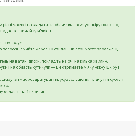
 різні масла і накладати на обличчя. Насичує шкіру вологою,
 надає незвичайну м'якість.
 і зволожує.
а волосся і змийте через 10 хвилин. Ви отримаєте зволожені,
ель на ватяні диски, покладіть на очі на кілька хвилин.
 руки і на область кутикули ― Ви отримаєте м'яку ніжну шкіру і
є шкіру, знімає роздратування, усуває лущення, відчуття сухості
якою.
у область на 15 хвилин.