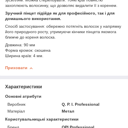
зусиллям. Можна стерилізувати. Тонкі краї повністю
захоплюють волосинку, що дозволяє видалити її з коренем.
Зручний пінцет підійде як для професійного, так і для
домашнього використання.
Спосіб застосування: обережно потягніть волосок у напрямку
його природного росту, утримуючи кінчики пінцета якомога
ближче до кореня волоска.
Довжина: 90 мм
Форма кромок: скошена
Ширина країв: 4 мм.
Приховати
Характеристики
Основні атрибути
Виробник
Q. P. I. Professional
Матеріал
Метал
Користувальницькі характеристики
Бренд
QPI Professional