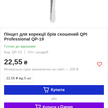
Пінцет для корекції брів скошений QPI
Professional QP-19
Готово до відправки
Код: QP-19
Опт і роздріб
22,55
₴
Мінімальна сума замовлення на сайті — 200 ₴
22,55 ₴
від 5 шт.
Купити
або
Купити з