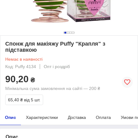
Спонж для макіяжу Puffy "Крапля" з
підставкою
Немає в наявності
Код: Puffy 4134
Опт і роздріб
90,20
₴
Мінімальна сума замовлення на сайті — 200 ₴
65,40 ₴
від 5 шт.
Опис
Характеристики
Доставка
Оплата
Умови п
Опис