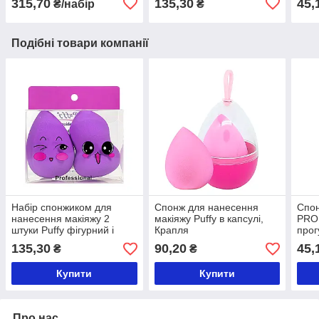
315,70
135,30
45,
₴/набір
₴
Подібні товари компанії
Набір спонжиком для
Спонж для нанесення
Спон
нанесення макіяжу 2
макіяжу Puffy в капсулі,
PRO
штуки Puffy фігурний і
Крапля
прог
крапля в коробці 4860
смуг
135,30
90,20
45,
₴
₴
Купити
Купити
Про нас