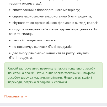
терміну експлуатації;
виготовлений з гіпоалергенного матеріалу;
сприяє економному використанню б'юті-продуктів;
відзначається ергономічною формою в вигляді краплі;
округла поверхня забезпечує зручне опрацювання Т-
зони та вилиць;
легко й швидко очищається;
не накопичує залишки б'юті-продуктів;
дає змогу рівномірно наносити та розтушовувати
б'юті-продукти.
Спосіб застосування: невелику кількість тонального засобу
нанести на спонж. Потім, лише злегка торкаючись, покрити
засобом шкіру за масажними лініями. Якщо є різкі колірні
переходи, потрібно згладити їх спонжем.
Приховати