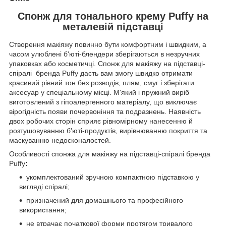
Спонж для тонального крему Puffy на
металевій підставці
Створення макіяжу повинно бути комфортним і швидким, а
часом улюблені б'юті-блендери зберігаються в незручних
упаковках або косметичці. Спонж для макіяжу на підставці-
спіралі бренда Puffy дасть вам змогу швидко отримати
красивий рівний тон без розводів, плям, смуг і зберігати
аксесуар у спеціальному місці. М'який і пружний виріб
виготовлений з гіпоалергенного матеріалу, що виключає
вірогідність появи почервоніння та подразнень. Наявність
двох робочих сторін сприяє рівномірному нанесенню й
розтушовуванню б'юті-продуктів, вирівнюванню покриття та
маскуванню недосконалостей.
Особливості спонжа для макіяжу на підставці-спіралі бренда
Puffy
:
укомплектований зручною компактною підставкою у
вигляді спіралі;
призначений для домашнього та професійного
використання;
не втрачає початкової форми протягом тривалого