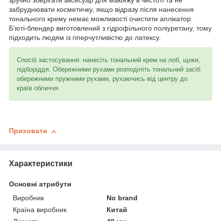
зручно зберігати аксесуар для макіяжу в чистоті та не
забруднювати косметичку, якщо відразу після нанесення
тонального крему немає можливості очистити аплікатор.
Б'юті-блендер виготовлений з гідрофільного поліуретану, тому
підходить людям із гіперчутливістю до латексу.
Спосіб застосування: нанесіть тональний крем на лоб, щоки,
підборіддя. Обережними рухами розподіліть тональний засіб
обережними пружними рухами, рухаючись від центру до
країв обличчя.
Приховати
Характеристики
Основні атрибути
Виробник
No brand
Країна виробник
Китай