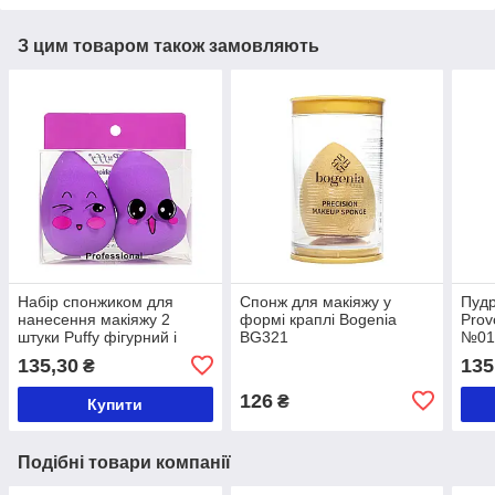
З цим товаром також замовляють
Набір спонжиком для
Спонж для макіяжу у
Пудр
нанесення макіяжу 2
формі краплі Bogenia
Prov
штуки Puffy фігурний і
BG321
№01 
крапля в коробці 4860
135,30
135
₴
126
₴
Купити
Подібні товари компанії