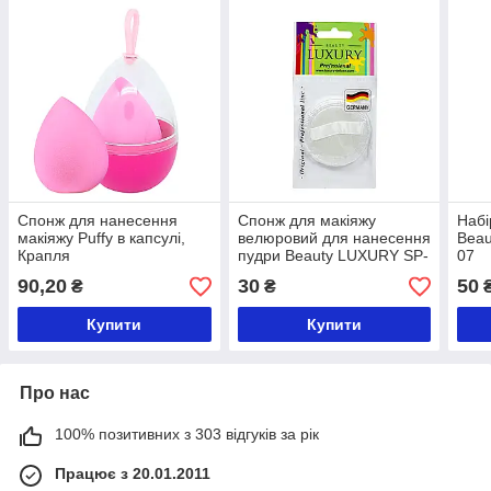
Спонж для нанесення
Спонж для макіяжу
Набі
макіяжу Puffy в капсулі,
велюровий для нанесення
Beau
Крапля
пудри Beauty LUXURY SP-
07
03 Білий
90,20
30
50
₴
₴
Купити
Купити
Про нас
100% позитивних з 303 відгуків за рік
Працює з 20.01.2011