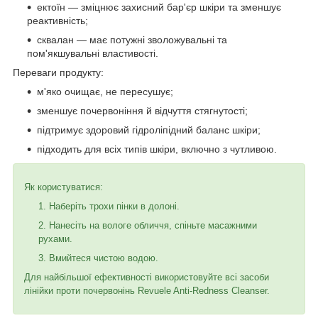
ектоїн — зміцнює захисний бар'єр шкіри та зменшує
реактивність;
сквалан — має потужні зволожувальні та
пом'якшувальні властивості.
Переваги продукту:
м'яко очищає, не пересушує;
зменшує почервоніння й відчуття стягнутості;
підтримує здоровий гідроліпідний баланс шкіри;
підходить для всіх типів шкіри, включно з чутливою.
Як користуватися:
Наберіть трохи пінки в долоні.
Нанесіть на вологе обличчя, спіньте масажними
рухами.
Вмийтеся чистою водою.
Для найбільшої ефективності використовуйте всі засоби
лінійки проти почервонінь Revuele Anti-Redness Cleanser.