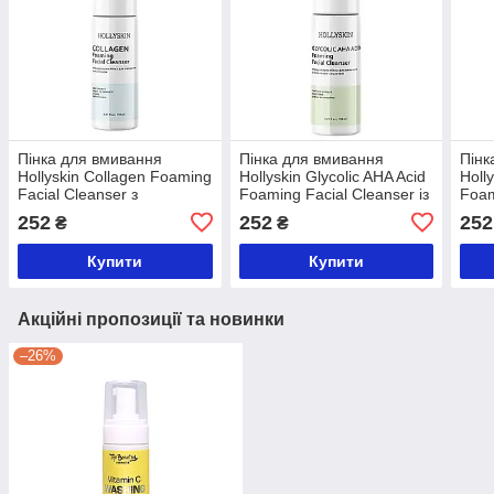
Пінка для вмивання
Пінка для вмивання
Пінк
Hollyskin Collagen Foaming
Hollyskin Glycolic AHA Acid
Holl
Facial Cleanser з
Foaming Facial Cleanser із
Foam
колагеном 150 мл
гліколевою кислотою 150
гіал
252
252
252
₴
₴
мл
150 
Купити
Купити
Акційні пропозиції та новинки
–26%